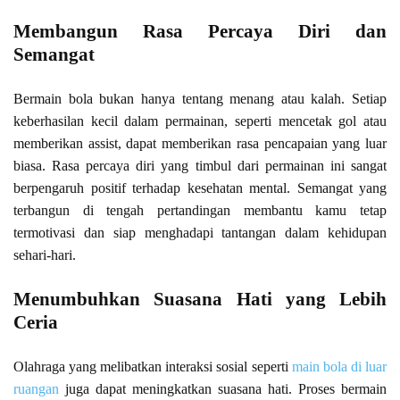
Membangun Rasa Percaya Diri dan
Semangat
Bermain bola bukan hanya tentang menang atau kalah. Setiap
keberhasilan kecil dalam permainan, seperti mencetak gol atau
memberikan assist, dapat memberikan rasa pencapaian yang luar
biasa. Rasa percaya diri yang timbul dari permainan ini sangat
berpengaruh positif terhadap kesehatan mental. Semangat yang
terbangun di tengah pertandingan membantu kamu tetap
termotivasi dan siap menghadapi tantangan dalam kehidupan
sehari-hari.
Menumbuhkan Suasana Hati yang Lebih
Ceria
Olahraga yang melibatkan interaksi sosial seperti
main bola di luar
ruangan
juga dapat meningkatkan suasana hati. Proses bermain