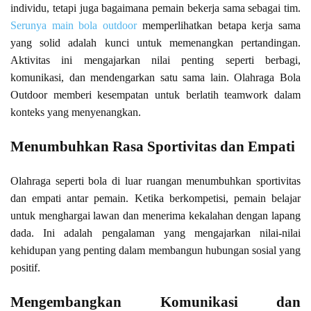
individu, tetapi juga bagaimana pemain bekerja sama sebagai tim.
Serunya main bola outdoor
memperlihatkan betapa kerja sama
yang solid adalah kunci untuk memenangkan pertandingan.
Aktivitas ini mengajarkan nilai penting seperti berbagi,
komunikasi, dan mendengarkan satu sama lain. Olahraga Bola
Outdoor memberi kesempatan untuk berlatih teamwork dalam
konteks yang menyenangkan.
Menumbuhkan Rasa Sportivitas dan Empati
Olahraga seperti bola di luar ruangan menumbuhkan sportivitas
dan empati antar pemain. Ketika berkompetisi, pemain belajar
untuk menghargai lawan dan menerima kekalahan dengan lapang
dada. Ini adalah pengalaman yang mengajarkan nilai-nilai
kehidupan yang penting dalam membangun hubungan sosial yang
positif.
Mengembangkan Komunikasi dan